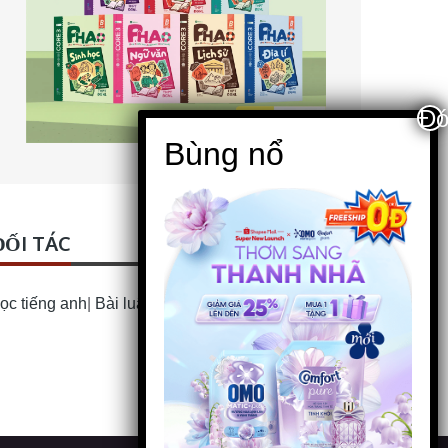
ĐỐI TÁC
ọc tiếng anh
|
Bài luận Tiếng Anh