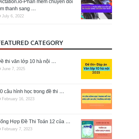
ictation.io-Phần mềm chuyển đổi
m thanh sang …
July 6, 2022
FEATURED CATEGORY
ề thi văn lớp 10 hà nội …
June 7, 2025
0 câu hình học trong đề thi …
February 16, 2023
ổng Hợp Đề Thi Toán 12 của …
February 7, 2023