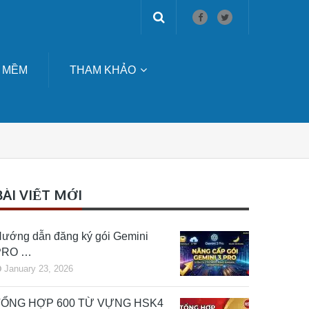
 MỀM
THAM KHẢO
BÀI VIẾT MỚI
ướng dẫn đăng ký gói Gemini
PRO …
January 23, 2026
TỔNG HỢP 600 TỪ VỰNG HSK4