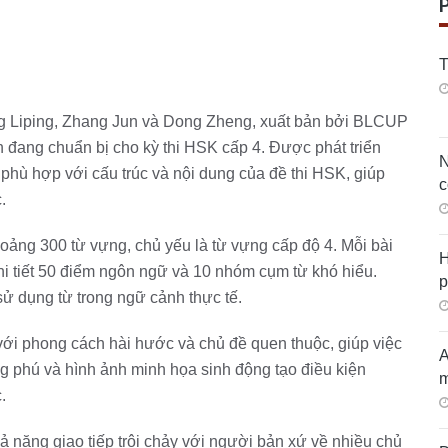
T
ng Liping, Zhang Jun và Dong Zheng, xuất bản bởi BLCUP
ên đang chuẩn bị cho kỳ thi HSK cấp 4. Được phát triển
N
phù hợp với cấu trúc và nội dung của đề thi HSK, giúp
c
.
oảng 300 từ vựng, chủ yếu là từ vựng cấp độ 4. Mỗi bài
H
chi tiết 50 điểm ngôn ngữ và 10 nhóm cụm từ khó hiểu.
p
sử dụng từ trong ngữ cảnh thực tế.
với phong cách hài hước và chủ đề quen thuộc, giúp việc
A
ng phú và hình ảnh minh họa sinh động tạo điều kiện
m
.
ả năng giao tiếp trôi chảy với người bản xứ về nhiều chủ