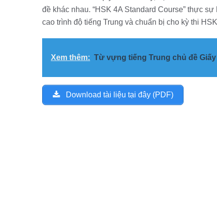
đề khác nhau. “HSK 4A Standard Course” thực sự 
cao trình độ tiếng Trung và chuẩn bị cho kỳ thi HS
Xem thêm:
Từ vựng tiếng Trung chủ đề Giấy
Download tài liệu tại đây (PDF)