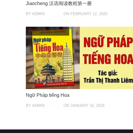
Jiaocheng 汉语阅读教程第一册
BY
ADMIN
ON
FEBRUARY 12, 2025
HỌC TRUNG TRUNG
Ngữ Pháp tiếng Hoa
BY
ADMIN
ON
JANUARY 15, 2024