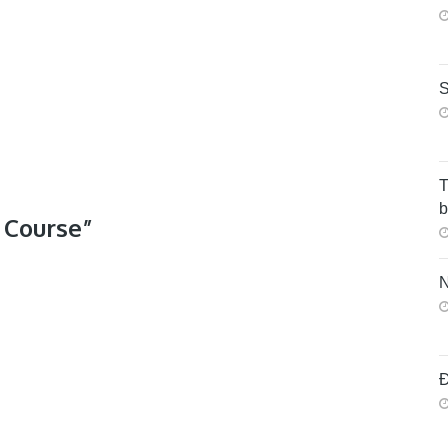
S
T
 Course”
N
Đ