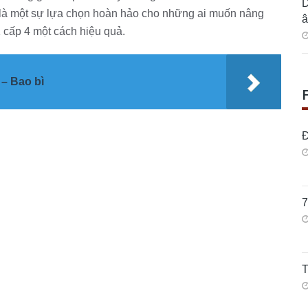
D
là một sự lựa chọn hoàn hảo cho những ai muốn nâng
â
K cấp 4 một cách hiệu quả.
 – Bao bì
Đ
7
T