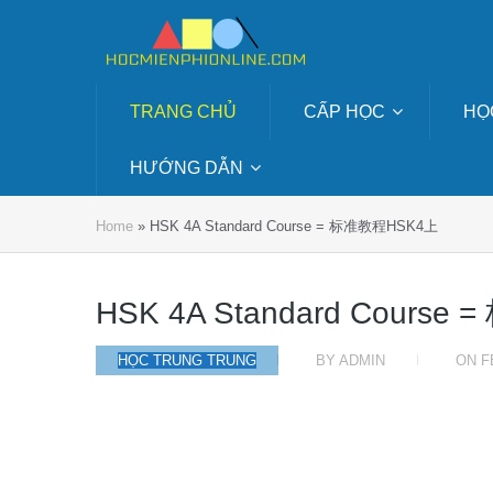
TRANG CHỦ
CẤP HỌC
HỌ
HƯỚNG DẪN
Home
»
HSK 4A Standard Course = 标准教程HSK4上
HSK 4A Standard Cours
HỌC TRUNG TRUNG
BY
ADMIN
ON
F