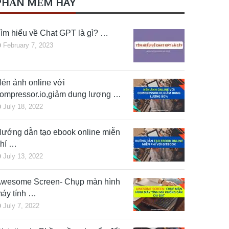
PHẦN MỀM HAY
ìm hiểu về Chat GPT là gì? …
February 7, 2023
én ảnh online với
ompressor.io,giảm dung lượng …
July 18, 2022
ướng dẫn tạo ebook online miễn
hí …
July 13, 2022
wesome Screen- Chụp màn hình
áy tính …
July 7, 2022