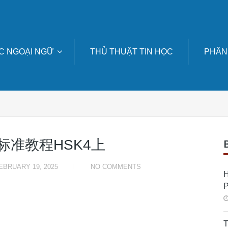
C NGOẠI NGỮ
THỦ THUẬT TIN HỌC
PHẦN
e = 标准教程HSK4上
EBRUARY 19, 2025
NO COMMENTS
H