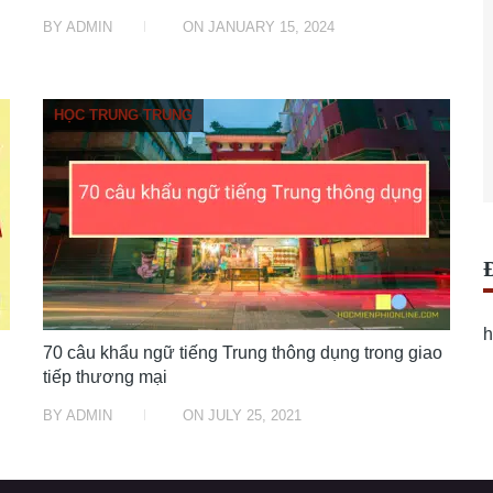
BY
ADMIN
ON
JANUARY 15, 2024
HỌC TRUNG TRUNG
h
70 câu khẩu ngữ tiếng Trung thông dụng trong giao
tiếp thương mại
BY
ADMIN
ON
JULY 25, 2021