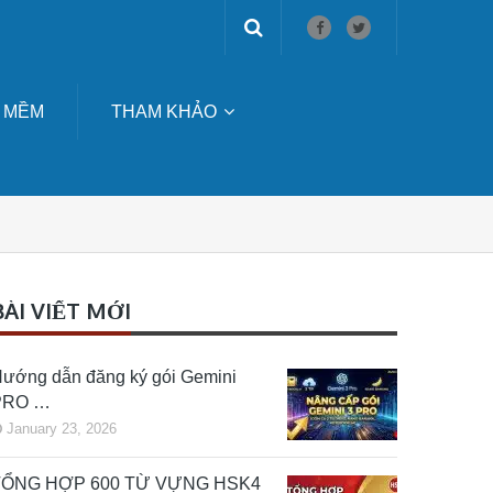
 MỀM
THAM KHẢO
BÀI VIẾT MỚI
ướng dẫn đăng ký gói Gemini
PRO …
January 23, 2026
TỔNG HỢP 600 TỪ VỰNG HSK4