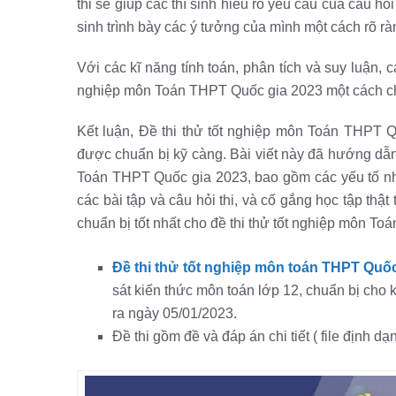
thi sẽ giúp các thí sinh hiểu rõ yêu cầu của câu hỏi 
sinh trình bày các ý tưởng của mình một cách rõ rà
Với các kĩ năng tính toán, phân tích và suy luận, cá
nghiệp môn Toán THPT Quốc gia 2023 một cách ch
Kết luận, Đề thi thử tốt nghiệp môn Toán THPT Q
được chuẩn bị kỹ càng. Bài viết này đã hướng dẫn 
Toán THPT Quốc gia 2023, bao gồm các yếu tố như: 
các bài tập và câu hỏi thi, và cố gắng học tập thật
chuẩn bị tốt nhất cho đề thi thử tốt nghiệp môn T
Đề
thi thử tốt nghiệp môn toán THPT Quốc
sát kiến thức môn toán lớp 12, chuẩn bị cho 
ra ngày 05/01/2023.
Đề thi gồm đề và đáp án chi tiết ( file định d