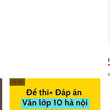
h
ĐỀ THI