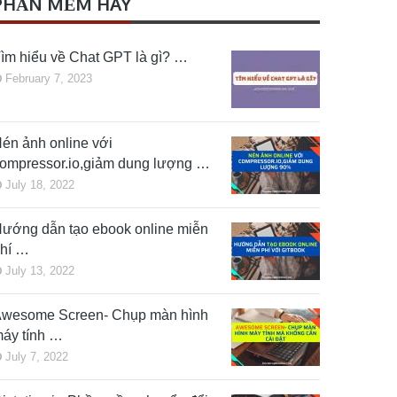
PHẦN MỀM HAY
ìm hiểu về Chat GPT là gì? …
February 7, 2023
én ảnh online với
ompressor.io,giảm dung lượng …
July 18, 2022
ướng dẫn tạo ebook online miễn
hí …
July 13, 2022
wesome Screen- Chụp màn hình
áy tính …
July 7, 2022