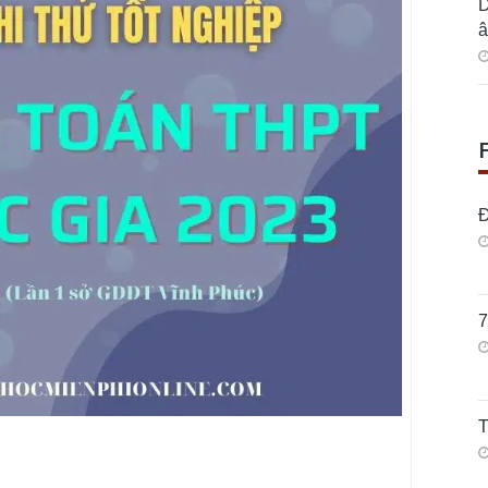
D
â
Đ
7
T