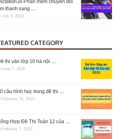
ictation.io-Phần mềm chuyển đổi
m thanh sang …
July 6, 2022
FEATURED CATEGORY
ề thi văn lớp 10 hà nội …
June 7, 2025
0 câu hình học trong đề thi …
February 16, 2023
ổng Hợp Đề Thi Toán 12 của …
February 7, 2023