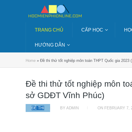
TRANG CHỦ
CẤP HỌC
HỌ
HƯỚNG DẪN
Home
»
Đề thi thử tốt nghiệp môn toán THPT Quốc gia 2023
Đề thi thử tốt nghiệp môn t
sở GDĐT Vĩnh Phúc)
ĐỀ THI
BY
ADMIN
ON
FEBRUARY 7, 