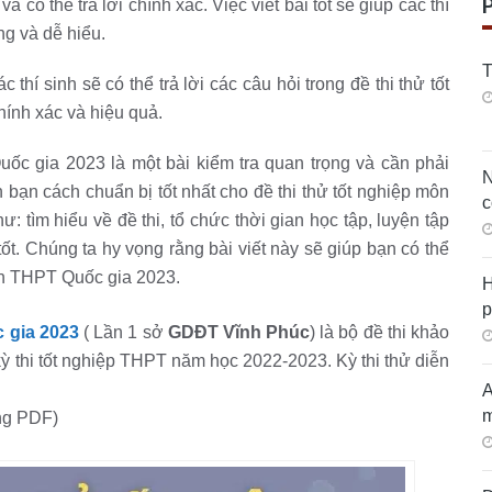
và có thể trả lời chính xác. Việc viết bài tốt sẽ giúp các thí
ng và dễ hiểu.
T
c thí sinh sẽ có thể trả lời các câu hỏi trong đề thi thử tốt
ính xác và hiệu quả.
uốc gia 2023 là một bài kiểm tra quan trọng và cần phải
N
bạn cách chuẩn bị tốt nhất cho đề thi thử tốt nghiệp môn
c
tìm hiểu về đề thi, tổ chức thời gian học tập, luyện tập
 tốt. Chúng ta hy vọng rằng bài viết này sẽ giúp bạn có thể
oán THPT Quốc gia 2023.
H
p
 gia 2023
( Lần 1 sở
GDĐT Vĩnh Phúc
) là bộ đề thi khảo
kỳ thi tốt nghiệp THPT năm học 2022-2023. Kỳ thi thử diễn
A
m
ạng PDF)