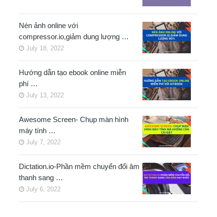
Nén ảnh online với
compressor.io,giảm dung lượng …
July 18, 2022
Hướng dẫn tạo ebook online miễn
phí …
July 13, 2022
Awesome Screen- Chụp màn hình
máy tính …
July 7, 2022
Dictation.io-Phần mềm chuyển đổi âm
thanh sang …
July 6, 2022