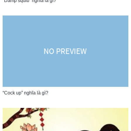
“Damp squib” nghĩa là gì?
“Cock up” nghĩa là gì?