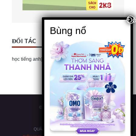
ĐỐI TÁC
học tiếng anh
|
Bài luận Tiếng Anh
© 2026
HỌC MIỄN PHÍ ONLINE
QUẢN LÝ
HOCMIENPHIONLINE.COM