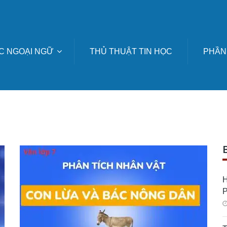
C NGOẠI NGỮ
THỦ THUẬT TIN HỌC
PHẦN
H