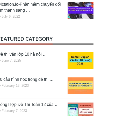
ictation.io-Phần mềm chuyển đổi
m thanh sang …
July 6, 2022
FEATURED CATEGORY
ề thi văn lớp 10 hà nội …
June 7, 2025
0 câu hình học trong đề thi …
February 16, 2023
ổng Hợp Đề Thi Toán 12 của …
February 7, 2023