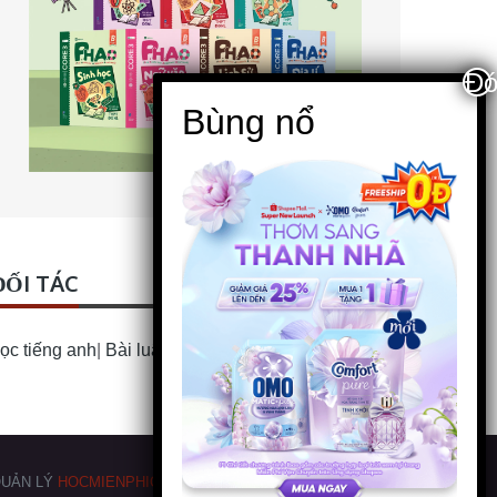
ĐỐI TÁC
ọc tiếng anh
|
Bài luận Tiếng Anh
UẢN LÝ
HOCMIENPHIONLINE.COM