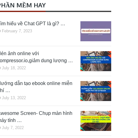
PHẦN MỀM HAY
ìm hiểu về Chat GPT là gì? …
February 7, 2023
én ảnh online với
ompressor.io,giảm dung lượng …
July 18, 2022
ướng dẫn tạo ebook online miễn
hí …
July 13, 2022
wesome Screen- Chụp màn hình
áy tính …
July 7, 2022