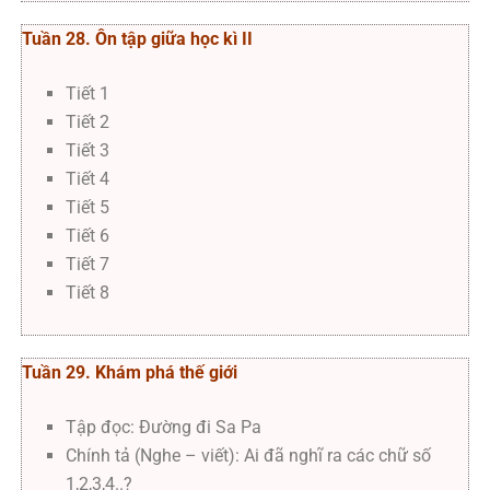
Tuần 28. Ôn tập giữa học kì II
Tiết 1
Tiết 2
Tiết 3
Tiết 4
Tiết 5
Tiết 6
Tiết 7
Tiết 8
Tuần 29. Khám phá thế giới
Tập đọc: Đường đi Sa Pa
Chính tả (Nghe – viết): Ai đã nghĩ ra các chữ số
1,2,3,4..?