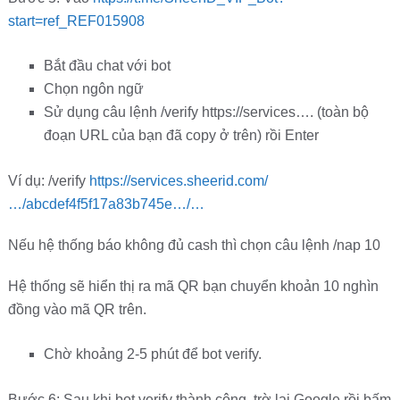
start=ref_REF015908
Bắt đầu chat với bot
Chọn ngôn ngữ
Sử dụng câu lệnh /verify https://services…. (toàn bộ
đoạn URL của bạn đã copy ở trên) rồi Enter
Ví dụ: /verify
https://services.sheerid.com/
…/abcdef4f5f17a83b745e…/…
Nếu hệ thống báo không đủ cash thì chọn câu lệnh /nap 10
Hệ thống sẽ hiển thị ra mã QR bạn chuyển khoản 10 nghìn
đồng vào mã QR trên.
Chờ khoảng 2-5 phút để bot verify.
Bước 6: Sau khi bot verify thành công, trờ lại Google rồi bấm