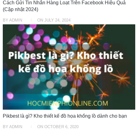
Cách Gửi Tin Nhắn Hàng Loạt Trên Facebook Hiệu Quả
(Cập nhật 2024)
BY
ADMIN
ON
JULY 24, 2024
THỦ THUẬT TIN HỌC
Pikbest là gì? Kho thiết kế đồ họa khổng lồ dành cho bạn
BY
ADMIN
ON
OCTOBER 6, 2020