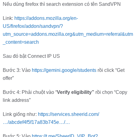
Nếu dùng firefox thì search extension có tên SandVPN
Link:
https://addons.mozilla.org/en-
US/firefox/addon/sandvpn/?
utm_source=addons.mozilla.org&utm_medium=referral&utm
_content=search
Sau đó bật Connect IP US
Bước 3: Vào
https://gemini.google/students
rồi click “Get
offer”
Bước 4: Phải chuột vào “
Verify eligibility”
rồi chọn “Copy
link address”
Link giống như:
https://services.sheerid.com/
…/abcdef4f5f17a83b745e…/…
Bước 5: Vào
https://t.me/SheerID_VIP_Bot?