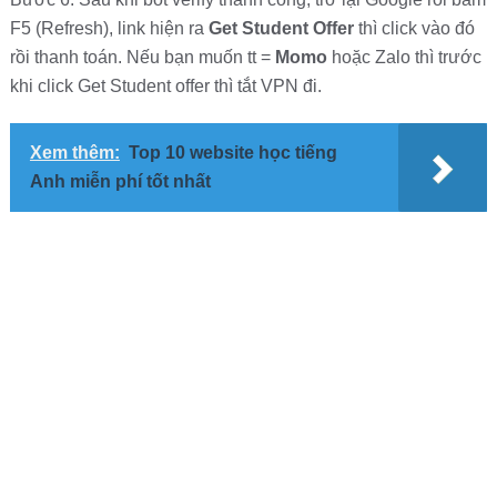
F5 (Refresh), link hiện ra
Get Student Offer
thì click vào đó
rồi thanh toán. Nếu bạn muốn tt =
Momo
hoặc Zalo thì trước
khi click Get Student offer thì tắt VPN đi.
Xem thêm:
Top 10 website học tiếng
Anh miễn phí tốt nhất