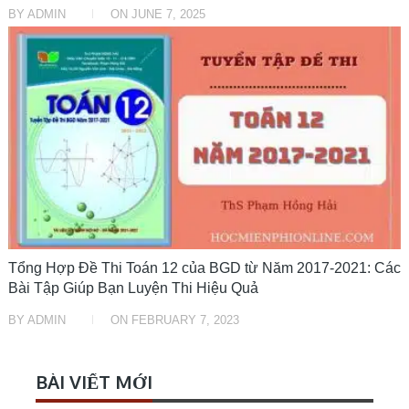
BY
ADMIN
ON
JUNE 7, 2025
ĐỀ THI
Tổng Hợp Đề Thi Toán 12 của BGD từ Năm 2017-2021: Các
Bài Tập Giúp Bạn Luyện Thi Hiệu Quả
BY
ADMIN
ON
FEBRUARY 7, 2023
BÀI VIẾT MỚI