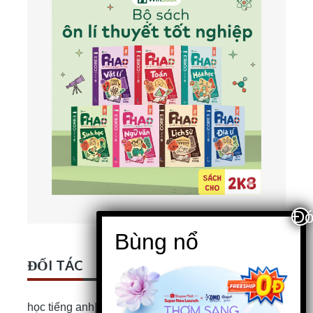
ĐỐI TÁC
học tiếng anh
|
Bài luận Tiếng Anh