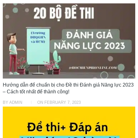
ĐỀ THI
Hướng dẫn để chuẩn bị cho Đề thi Đánh giá Năng lực 2023
– Cách tốt nhất để thành công!
BY
ADMIN
ON
FEBRUARY 7, 2023
ĐỀ THI