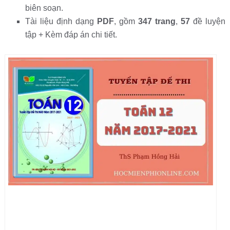
biên soạn.
Tài liệu định dạng
PDF
, gồm
347 trang
,
57
đề luyện
tập + Kèm đáp án chi tiết.