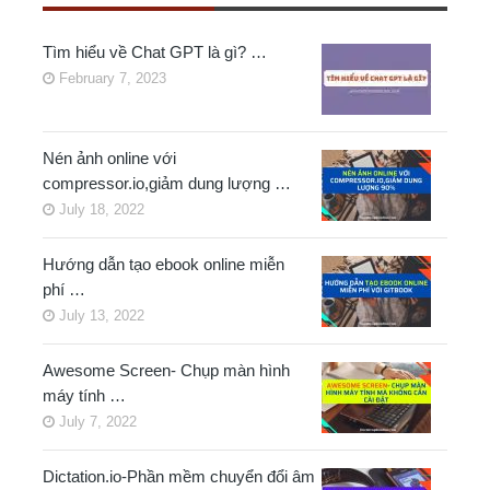
Tìm hiểu về Chat GPT là gì? …
February 7, 2023
Nén ảnh online với
compressor.io,giảm dung lượng …
July 18, 2022
Hướng dẫn tạo ebook online miễn
phí …
July 13, 2022
Awesome Screen- Chụp màn hình
máy tính …
July 7, 2022
Dictation.io-Phần mềm chuyển đổi âm