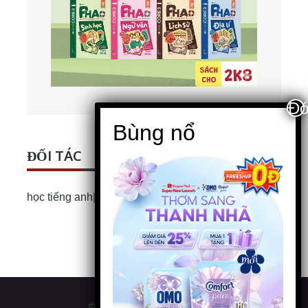
ĐỐI TÁC
học tiếng anh
|
Bài luận Tiếng Anh
© 2026
HỌC MIỄN PHÍ ONLINE