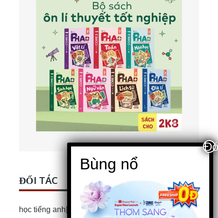
ĐỐI TÁC
học tiếng anh
|
Bài luận Tiếng Anh