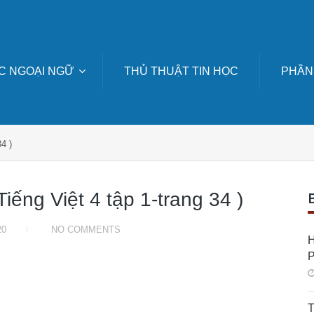
C NGOẠI NGỮ
THỦ THUẬT TIN HỌC
PHẦN
4 )
iếng Việt 4 tập 1-trang 34 )
20
NO COMMENTS
H