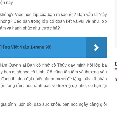
ện nay.
không? Việc học tập của bạn ra sao rồi? Bạn vẫn là “cây
hông? Các bạn trong lớp có đoàn kết và vui vẻ như lớp
 ấm và hạnh phúc như trước hả?
Tiếng Việt 4 tập 1-trang 99)
lắm Quỳnh ạ! Bạn có nhớ cô Thủy dạy mình hồi lớp ba
y bọn mình học cô Linh. Cô cũng tận tâm và thương yêu
 đang thi đua đạt nhiều điểm mười để tặng thầy cô nhân
h
ội trăng rằm, nếu rảnh bạn về trường dự nhé, có bạn tụi
gia đình luôn dồi dào sức khỏe, bạn học ngày càng giỏi