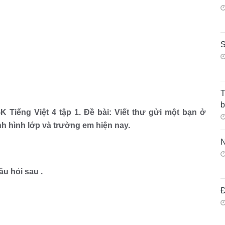
S
T
GK Tiếng Việt 4 tập 1. Đề bài: Viết thư gửi một bạn ở
nh hình lớp và trường em hiện nay.
N
âu hỏi sau .
Đ