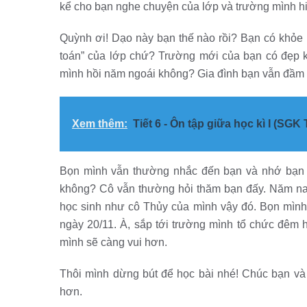
kể cho bạn nghe chuyện của lớp và trường mình hi
Quỳnh ơi! Dạo này bạn thế nào rồi? Bạn có khỏe 
toán” của lớp chứ? Trường mới của bạn có đẹp k
mình hồi năm ngoái không? Gia đình bạn vẫn đầm
Xem thêm:
Tiết 6 - Ôn tập giữa học kì I (SGK 
Bọn mình vẫn thường nhắc đến bạn và nhớ bạn 
không? Cô vẫn thường hỏi thăm bạn đấy. Năm na
học sinh như cô Thủy của mình vậy đó. Bọn mình
ngày 20/11. À, sắp tới trường mình tổ chức đêm h
mình sẽ càng vui hơn.
Thôi mình dừng bút để học bài nhé! Chúc bạn và 
hơn.