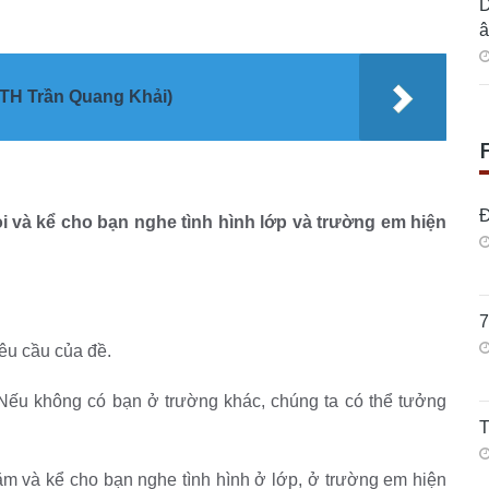
D
â
 (TH Trần Quang Khải)
Đ
i và kể cho bạn nghe tình hình lớp và trường em hiện
7
êu cầu của đề.
 Nếu không có bạn ở trường khác, chúng ta có thể tưởng
T
thăm và kể cho bạn nghe tình hình ở lớp, ở trường em hiện