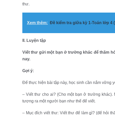
thư.
Xem thêm:
Đề kiểm tra giữa kỳ 1-Toán lớp 4
II. Luyện tập
Viết thư gửi một bạn ở trường khác để thăm hỏ
nay.
Gợi ý:
Để thực hiện bài tập này, học sinh cần nắm vững y
– Viết thư cho ai? (Cho một bạn ở trường khác).
tượng ra một người bạn như thế để viết.
– Mục đích viết thư: Viết thư để làm gì? (để hỏi 