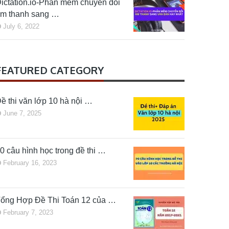
ictation.io-Phần mềm chuyển đổi
m thanh sang …
July 6, 2022
FEATURED CATEGORY
ề thi văn lớp 10 hà nội …
June 7, 2025
0 câu hình học trong đề thi …
February 16, 2023
ổng Hợp Đề Thi Toán 12 của …
February 7, 2023