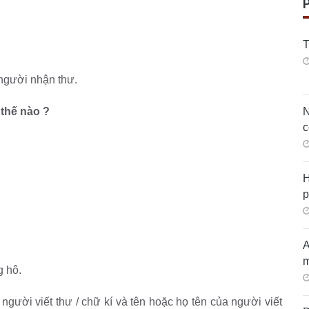
T
 người nhận thư.
thế nào ?
N
c
H
p
A
m
g hô.
người viết thư / chữ kí và tên hoặc họ tên của người viết