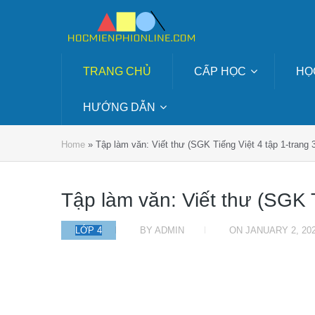
TRANG CHỦ
CẤP HỌC
HỌ
HƯỚNG DẪN
Home
»
Tập làm văn: Viết thư (SGK Tiếng Việt 4 tập 1-trang 3
Tập làm văn: Viết thư (SGK T
LỚP 4
BY
ADMIN
ON
JANUARY 2, 20