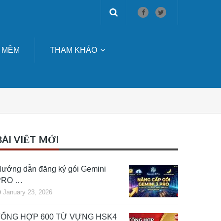
 MỀM
THAM KHẢO
BÀI VIẾT MỚI
ướng dẫn đăng ký gói Gemini
PRO …
January 23, 2026
TỔNG HỢP 600 TỪ VỰNG HSK4