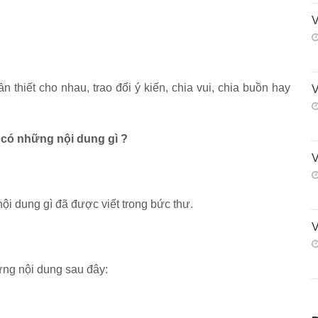
V
n thiết cho nhau, trao đổi ý kiến, chia vui, chia buồn hay
V
 có những nội dung gì ?
V
i dung gì đã được viết trong bức thư.
V
ững nội dung sau đây: