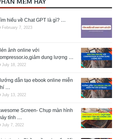
PHẦN MỀM HAY
ìm hiểu về Chat GPT là gì? …
February 7, 2023
én ảnh online với
ompressor.io,giảm dung lượng …
July 18, 2022
ướng dẫn tạo ebook online miễn
hí …
July 13, 2022
wesome Screen- Chụp màn hình
áy tính …
July 7, 2022