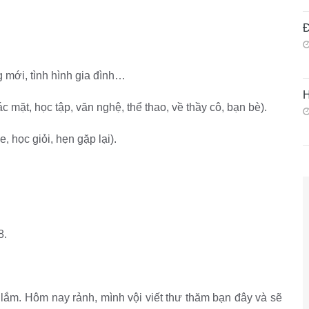
Đ
g mới, tình hình gia đình…
H
 mặt, học tập, văn nghệ, thể thao, về thầy cô, bạn bè).
 học giỏi, hẹn gặp lại).
8.
lắm. Hôm nay rảnh, mình vội viết thư thăm bạn đây và sẽ