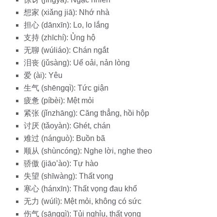
想家 (xiǎng jiā): Nhớ nhà
担心 (dānxīn): Lo, lo lắng
支持 (zhīchí): Ủng hộ
无聊 (wúliáo): Chán ngắt
泪丧 (jǔsàng): Uể oải, nản lòng
爱 (ài): Yêu
生气 (shēngqì): Tức giận
疲惫 (píbèi): Mệt mỏi
紧张 (jǐnzhāng): Căng thẳng, hồi hộp
讨厌 (tǎoyàn): Ghét, chán
难过 (nánguò): Buồn bã
顺从 (shùncóng): Nghe lời, nghe theo
骄傲 (jiāo’ào): Tự hào
失望 (shīwàng): Thất vọng
寒心 (hánxīn): Thất vọng đau khổ
无力 (wúlì): Mệt mỏi, không có sức
伤气 (sāngqì): Tủi nghỉu, thất vọng