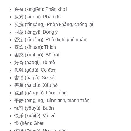
兴奋 (xīngfèn): Phấn khởi
反对 (fǎnduì): Phản đối
反抗 (fǎnkàng): Phản kháng, chống lại
同意 (tóngyì): Đồng ý
否定 (fǒudìng): Phủ định, phủ nhận
喜欢 (xǐhuān): Thích
困惑 (kùnhuò): Bối rối
好奇 (hàoqí): Tò mò
孤独 (gūdú): Cô đơn
害怕 (hàipà): Sợ sệt
害羞 (hàixiū): Xấu hổ
尴尬 (gānggà): Lúng túng
平静 (píngjìng): Bình tĩnh, thanh thản
忧郁 (yōuyù): Buồn
快乐 (kuàilè): Vui vẻ
恨 (hèn): Ghét
惊讶 (jīngyà): Ngạc nhiên