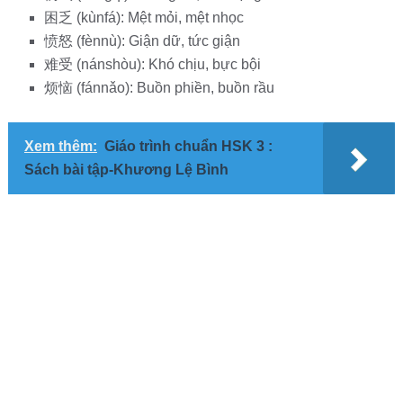
困乏 (kùnfá): Mệt mỏi, mệt nhọc
愤怒 (fènnù): Giận dữ, tức giận
难受 (nánshòu): Khó chịu, bực bội
烦恼 (fánnǎo): Buồn phiền, buồn rầu
Xem thêm:
Giáo trình chuẩn HSK 3 :
Sách bài tập-Khương Lệ Bình