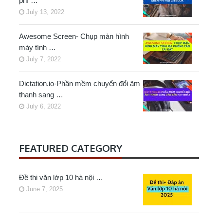
phí …
July 13, 2022
Awesome Screen- Chụp màn hình
máy tính …
July 7, 2022
Dictation.io-Phần mềm chuyển đổi âm
thanh sang …
July 6, 2022
FEATURED CATEGORY
Đề thi văn lớp 10 hà nội …
June 7, 2025