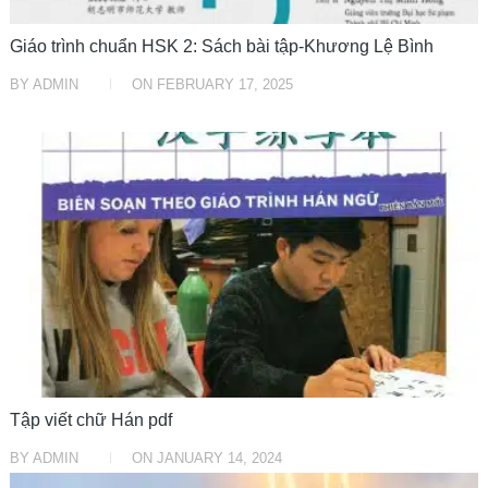
Giáo trình chuẩn HSK 2: Sách bài tập-Khương Lệ Bình
BY
ADMIN
ON
FEBRUARY 17, 2025
HỌC TRUNG TRUNG
Tập viết chữ Hán pdf
BY
ADMIN
ON
JANUARY 14, 2024