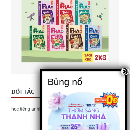
ĐỐI TÁC
học tiếng anh
|
Bài luận Tiếng Anh