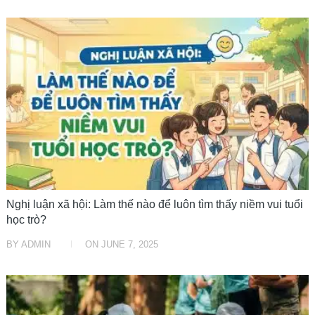
LỚP 9, VĂN MẪU HAY
Nghị luận xã hội: Làm thế nào để luôn tìm thấy niềm vui tuổi
học trò?
BY
ADMIN
ON
JUNE 7, 2025
VĂN MẪU HAY