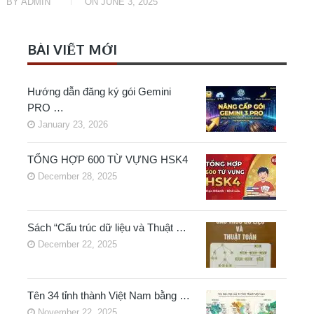
BY
ADMIN
ON
JUNE 3, 2025
BÀI VIẾT MỚI
Hướng dẫn đăng ký gói Gemini
PRO …
January 23, 2026
TỔNG HỢP 600 TỪ VỰNG HSK4
December 28, 2025
Sách “Cấu trúc dữ liệu và Thuật …
December 22, 2025
Tên 34 tỉnh thành Việt Nam bằng …
November 22, 2025