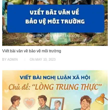
Viết bài văn về bảo vệ môi trường
BY
ADMIN
ON
MAY 10, 2023
VĂN MẪU HAY