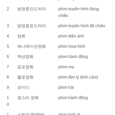
2
방영중인드라마
phim truyền hình đang
chiếu
3
방영중료드라마
phim truyền hình đã chiếu
4
영화
phim điện ảnh
5
애니메이션영화
phim hoạt hình
6
액션영화
phim hành động
7
공포영화
phim ma
8
멜로영화
phim tâm lý (tình cảm)
9
코미디
phim hài
1
갱스터 영화
phim hành động
0
1
스릴러 (thriller)
phim kinh dị