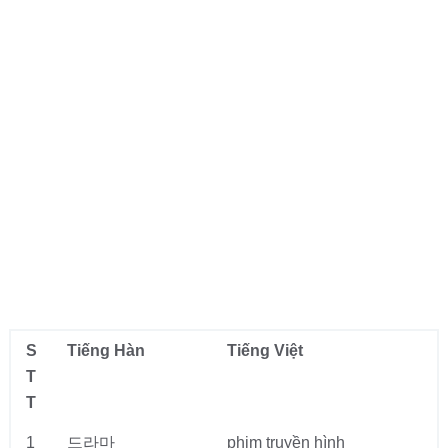
S
Tiếng Hàn
Tiếng Việt
T
T
1
드라마
phim truyền hình