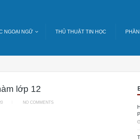
C NGOẠI NGỮ
THỦ THUẬT TIN HỌC
PHẦN
hàm lớp 12
20
NO COMMENTS
H