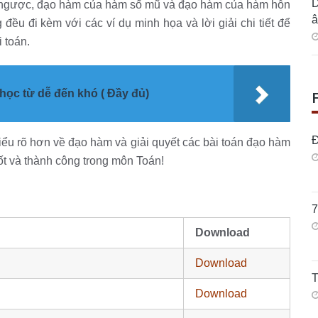
D
 ngược, đạo hàm của hàm số mũ và đạo hàm của hàm hỗn
â
 đều đi kèm với các ví dụ minh họa và lời giải chi tiết để
 toán.
học từ dễ đến khó ( Đầy đủ)
Đ
iểu rõ hơn về đạo hàm và giải quyết các bài toán đạo hàm
ốt và thành công trong môn Toán!
7
Download
Download
T
Download