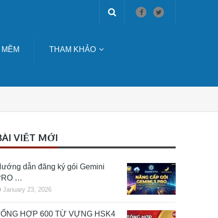
 MỀM
THAM KHẢO
BÀI VIẾT MỚI
ướng dẫn đăng ký gói Gemini
PRO …
January 23, 2026
TỔNG HỢP 600 TỪ VỰNG HSK4