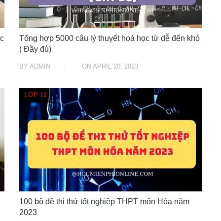
ốc
Tổng hợp 5000 câu lý thuyết hoá học từ dễ đến khó
( Đầy đủ)
BY
ADMIN
ON
APRIL 20, 2023
LỚP 12
100 bộ đề thi thử tốt nghiệp THPT môn Hóa năm
2023