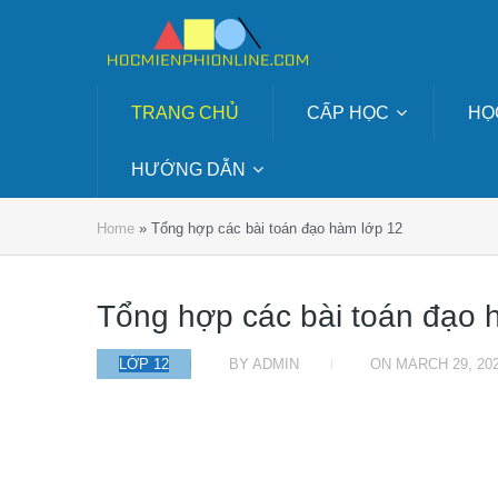
TRANG CHỦ
CẤP HỌC
HỌ
HƯỚNG DẪN
Home
»
Tổng hợp các bài toán đạo hàm lớp 12
Tổng hợp các bài toán đạo 
LỚP 12
BY
ADMIN
ON
MARCH 29, 20