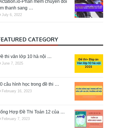
ictation.io-Phần mềm chuyển đổi
m thanh sang …
July 6, 2022
FEATURED CATEGORY
ề thi văn lớp 10 hà nội …
June 7, 2025
0 câu hình học trong đề thi …
February 16, 2023
ổng Hợp Đề Thi Toán 12 của …
February 7, 2023