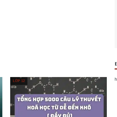
h
LỚP 12