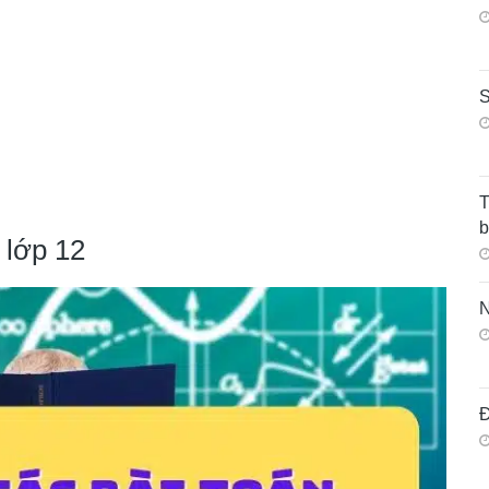
S
T
 lớp 12
N
Đ