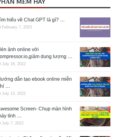
PHẦN MỀM HAY
ìm hiểu về Chat GPT là gì? …
February 7, 2023
én ảnh online với
ompressor.io,giảm dung lượng …
July 18, 2022
ướng dẫn tạo ebook online miễn
hí …
July 13, 2022
wesome Screen- Chụp màn hình
áy tính …
July 7, 2022