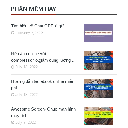
PHẦN MỀM HAY
Tìm hiểu về Chat GPT là gì? …
February 7, 2023
Nén ảnh online với
compressor.io,giảm dung lượng …
July 18, 2022
Hướng dẫn tạo ebook online miễn
phí …
July 13, 2022
Awesome Screen- Chụp màn hình
máy tính …
July 7, 2022