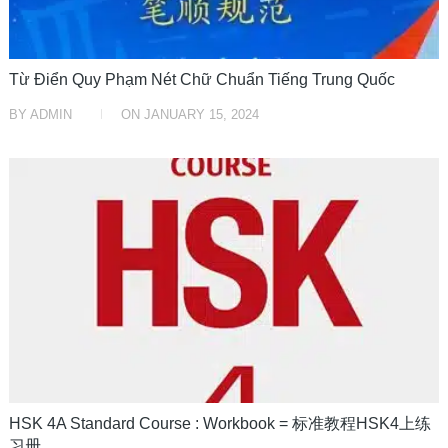
Từ Điển Quy Phạm Nét Chữ Chuẩn Tiếng Trung Quốc
BY
ADMIN
ON
JANUARY 15, 2024
HỌC TRUNG TRUNG
HSK 4A Standard Course : Workbook = 标准教程HSK4上练
习册