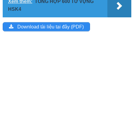
Xem thêm:
TỔNG HỢP 600 TỪ VỰNG
HSK4
Download tài liệu tại đây (PDF)